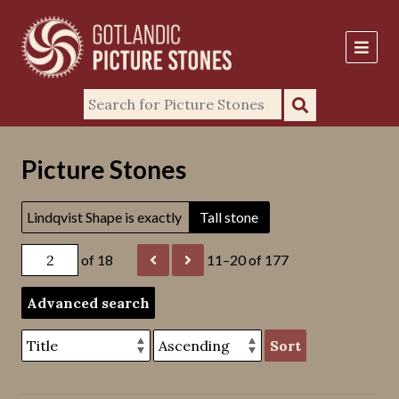
Picture Stones
Lindqvist Shape is exactly
Tall stone
of 18
11–20 of 177
Advanced search
Sort