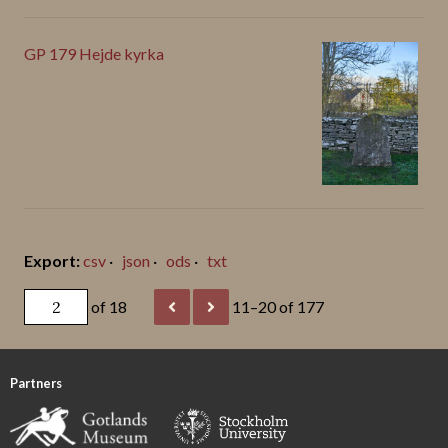
GP 179 Hejde kyrka
csv
json
ods
txt
of 18
11–20 of 177
Partners